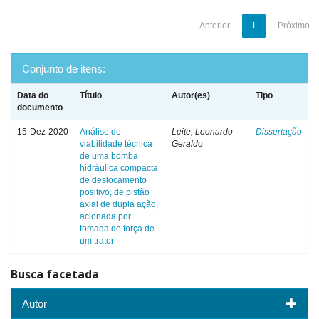
Anterior
1
Próximo
Conjunto de itens:
Data do
Título
Autor(es)
Tipo
documento
15-Dez-2020
Análise de
Leite, Leonardo
Dissertação
viabilidade técnica
Geraldo
de uma bomba
hidráulica compacta
de deslocamento
positivo, de pistão
axial de dupla ação,
acionada por
tomada de força de
um trator
Busca facetada
Autor