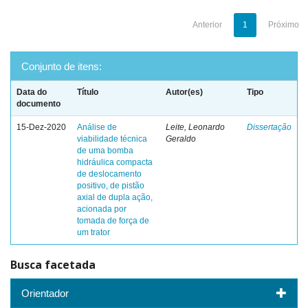
Anterior
1
Próximo
Conjunto de itens:
Data do
Título
Autor(es)
Tipo
documento
15-Dez-2020
Análise de
Leite, Leonardo
Dissertação
viabilidade técnica
Geraldo
de uma bomba
hidráulica compacta
de deslocamento
positivo, de pistão
axial de dupla ação,
acionada por
tomada de força de
um trator
Busca facetada
Orientador