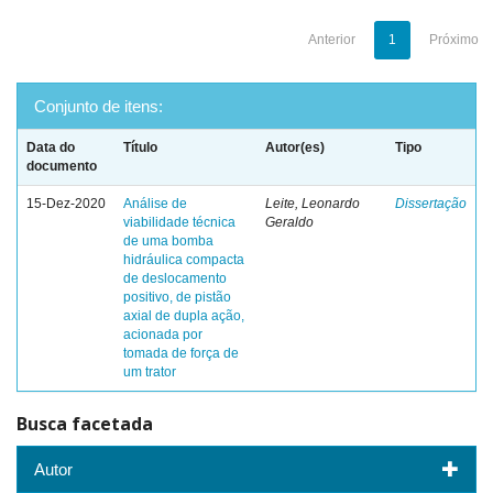
Anterior
1
Próximo
Conjunto de itens:
Data do
Título
Autor(es)
Tipo
documento
15-Dez-2020
Análise de
Leite, Leonardo
Dissertação
viabilidade técnica
Geraldo
de uma bomba
hidráulica compacta
de deslocamento
positivo, de pistão
axial de dupla ação,
acionada por
tomada de força de
um trator
Busca facetada
Autor