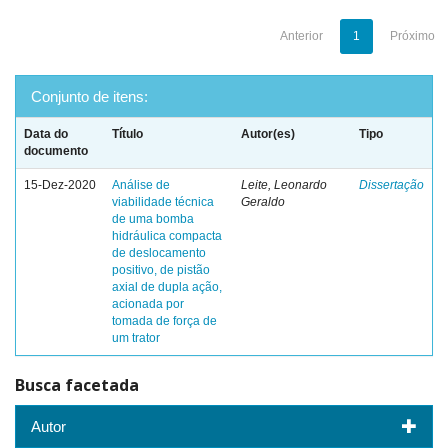
Anterior
1
Próximo
Conjunto de itens:
Data do
Título
Autor(es)
Tipo
documento
15-Dez-2020
Análise de
Leite, Leonardo
Dissertação
viabilidade técnica
Geraldo
de uma bomba
hidráulica compacta
de deslocamento
positivo, de pistão
axial de dupla ação,
acionada por
tomada de força de
um trator
Busca facetada
Autor