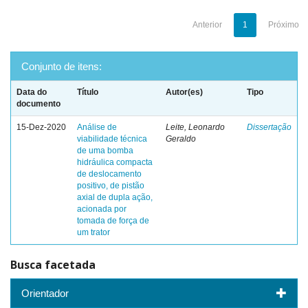
Anterior
1
Próximo
Conjunto de itens:
Data do
Título
Autor(es)
Tipo
documento
15-Dez-2020
Análise de
Leite, Leonardo
Dissertação
viabilidade técnica
Geraldo
de uma bomba
hidráulica compacta
de deslocamento
positivo, de pistão
axial de dupla ação,
acionada por
tomada de força de
um trator
Busca facetada
Orientador