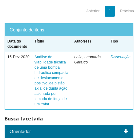
Anterior
1
Próximo
Conjunto de itens:
Data do
Título
Autor(es)
Tipo
documento
15-Dez-2020
Análise de
Leite, Leonardo
Dissertação
viabilidade técnica
Geraldo
de uma bomba
hidráulica compacta
de deslocamento
positivo, de pistão
axial de dupla ação,
acionada por
tomada de força de
um trator
Busca facetada
Orientador