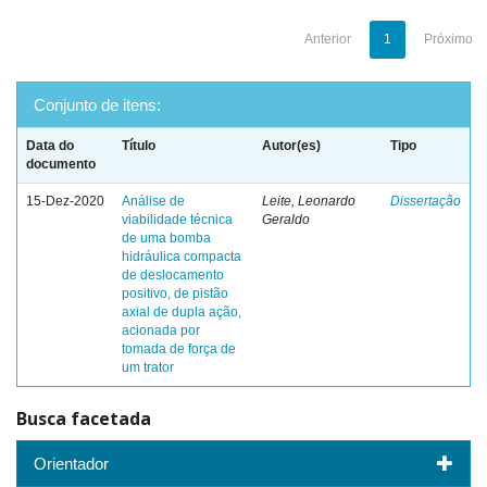
Anterior
1
Próximo
Conjunto de itens:
Data do
Título
Autor(es)
Tipo
documento
15-Dez-2020
Análise de
Leite, Leonardo
Dissertação
viabilidade técnica
Geraldo
de uma bomba
hidráulica compacta
de deslocamento
positivo, de pistão
axial de dupla ação,
acionada por
tomada de força de
um trator
Busca facetada
Orientador