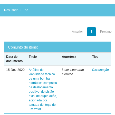
Resultado 1-1 de 1.
Anterior
1
Próximo
Conjunto de itens:
Data do
Título
Autor(es)
Tipo
documento
15-Dez-2020
Análise de
Leite, Leonardo
Dissertação
viabilidade técnica
Geraldo
de uma bomba
hidráulica compacta
de deslocamento
positivo, de pistão
axial de dupla ação,
acionada por
tomada de força de
um trator