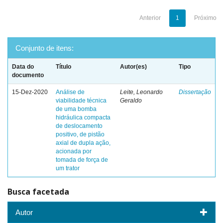
Anterior
1
Próximo
Conjunto de itens:
Data do
Título
Autor(es)
Tipo
documento
15-Dez-2020
Análise de
Leite, Leonardo
Dissertação
viabilidade técnica
Geraldo
de uma bomba
hidráulica compacta
de deslocamento
positivo, de pistão
axial de dupla ação,
acionada por
tomada de força de
um trator
Busca facetada
Autor