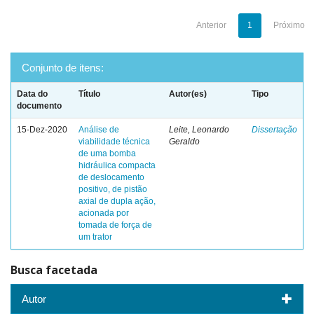
Anterior
1
Próximo
Conjunto de itens:
Data do
Título
Autor(es)
Tipo
documento
15-Dez-2020
Análise de
Leite, Leonardo
Dissertação
viabilidade técnica
Geraldo
de uma bomba
hidráulica compacta
de deslocamento
positivo, de pistão
axial de dupla ação,
acionada por
tomada de força de
um trator
Busca facetada
Autor