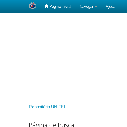
Página inicial
Navegar
Ajuda
Skip
navigation
Repositório UNIFEI
Página de Busca