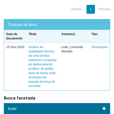
Anterior
1
Próximo
Conjunto de itens:
Data do
Título
Autor(es)
Tipo
documento
15-Dez-2020
Análise de
Leite, Leonardo
Dissertação
viabilidade técnica
Geraldo
de uma bomba
hidráulica compacta
de deslocamento
positivo, de pistão
axial de dupla ação,
acionada por
tomada de força de
um trator
Busca facetada
Autor