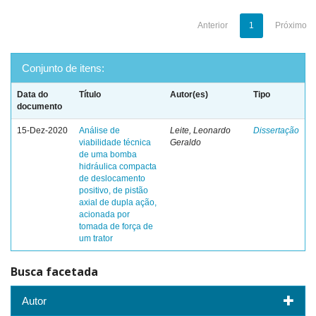
Anterior
1
Próximo
Conjunto de itens:
Data do
Título
Autor(es)
Tipo
documento
15-Dez-2020
Análise de
Leite, Leonardo
Dissertação
viabilidade técnica
Geraldo
de uma bomba
hidráulica compacta
de deslocamento
positivo, de pistão
axial de dupla ação,
acionada por
tomada de força de
um trator
Busca facetada
Autor