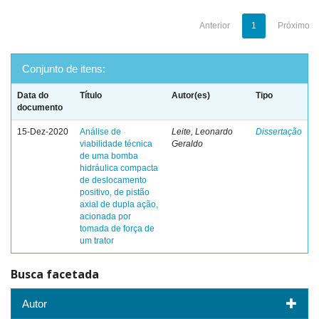
Anterior
1
Próximo
Conjunto de itens:
Data do
Título
Autor(es)
Tipo
documento
15-Dez-2020
Análise de
Leite, Leonardo
Dissertação
viabilidade técnica
Geraldo
de uma bomba
hidráulica compacta
de deslocamento
positivo, de pistão
axial de dupla ação,
acionada por
tomada de força de
um trator
Busca facetada
Autor