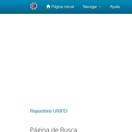
Página inicial
Navegar
Ajuda
Skip
navigation
Repositório UNIFEI
Página de Busca