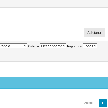
Ordenar
Registro(s)
Anterior
1