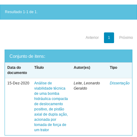
Resultado 1-1 de 1.
Anterior
1
Próximo
Conjunto de itens:
Data do
Título
Autor(es)
Tipo
documento
15-Dez-2020
Análise de
Leite, Leonardo
Dissertação
viabilidade técnica
Geraldo
de uma bomba
hidráulica compacta
de deslocamento
positivo, de pistão
axial de dupla ação,
acionada por
tomada de força de
um trator