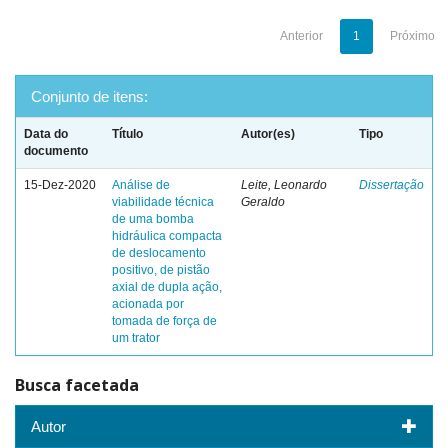
Anterior
1
Próximo
Conjunto de itens:
Data do
Título
Autor(es)
Tipo
documento
15-Dez-2020
Análise de
Leite, Leonardo
Dissertação
viabilidade técnica
Geraldo
de uma bomba
hidráulica compacta
de deslocamento
positivo, de pistão
axial de dupla ação,
acionada por
tomada de força de
um trator
Busca facetada
Autor