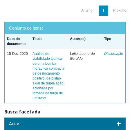
Anterior
1
Próximo
Conjunto de itens:
Data do
Título
Autor(es)
Tipo
documento
15-Dez-2020
Análise de
Leite, Leonardo
Dissertação
viabilidade técnica
Geraldo
de uma bomba
hidráulica compacta
de deslocamento
positivo, de pistão
axial de dupla ação,
acionada por
tomada de força de
um trator
Busca facetada
Autor