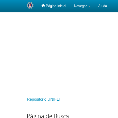
Página inicial
Navegar
Ajuda
Skip
navigation
Repositório UNIFEI
Página de Busca