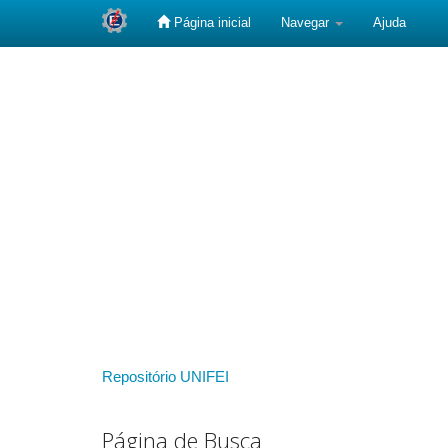
Página inicial
Navegar
Ajuda
Skip
navigation
Repositório UNIFEI
Página de Busca