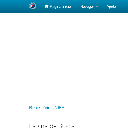
Página inicial
Navegar
Ajuda
Skip
navigation
Repositório UNIFEI
Página de Busca