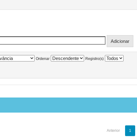
Ordenar
Registro(s)
Anterior
1