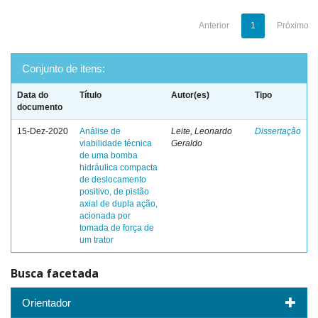
Anterior
1
Próximo
Conjunto de itens:
Data do
Título
Autor(es)
Tipo
documento
15-Dez-2020
Análise de
Leite, Leonardo
Dissertação
viabilidade técnica
Geraldo
de uma bomba
hidráulica compacta
de deslocamento
positivo, de pistão
axial de dupla ação,
acionada por
tomada de força de
um trator
Busca facetada
Orientador