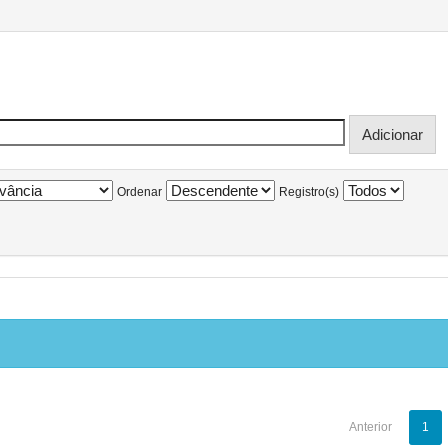
Ordenar
Registro(s)
Anterior
1