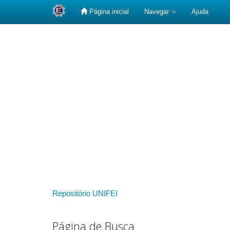
Página inicial
Navegar
Ajuda
Skip
navigation
Repositório UNIFEI
Página de Busca