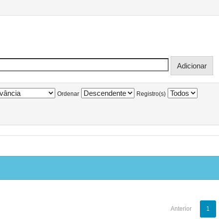
Ordenar
Registro(s)
Anterior
1