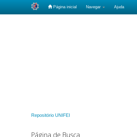
Página inicial
Navegar
Ajuda
Skip
navigation
Repositório UNIFEI
Página de Busca