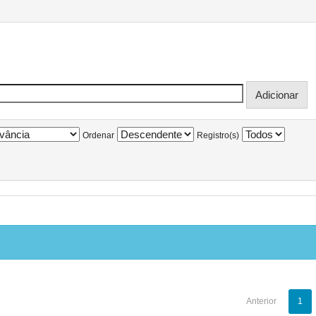
Ordenar
Registro(s)
Anterior
1