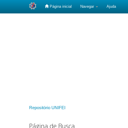
Página inicial
Navegar
Ajuda
Skip
navigation
Repositório UNIFEI
Página de Busca