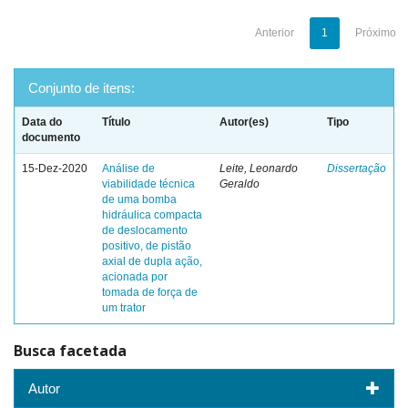
Anterior
1
Próximo
Conjunto de itens:
Data do
Título
Autor(es)
Tipo
documento
15-Dez-2020
Análise de
Leite, Leonardo
Dissertação
viabilidade técnica
Geraldo
de uma bomba
hidráulica compacta
de deslocamento
positivo, de pistão
axial de dupla ação,
acionada por
tomada de força de
um trator
Busca facetada
Autor