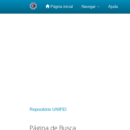
Página inicial
Navegar
Ajuda
Skip
navigation
Repositório UNIFEI
Página de Busca