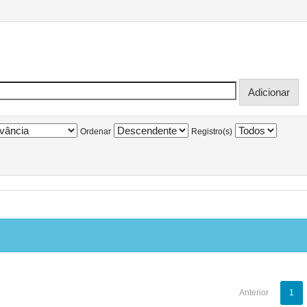
Ordenar
Registro(s)
Anterior
1