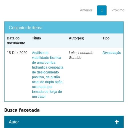
Anterior
1
Próximo
Conjunto de itens:
Data do
Título
Autor(es)
Tipo
documento
15-Dez-2020
Análise de
Leite, Leonardo
Dissertação
viabilidade técnica
Geraldo
de uma bomba
hidráulica compacta
de deslocamento
positivo, de pistão
axial de dupla ação,
acionada por
tomada de força de
um trator
Busca facetada
Autor