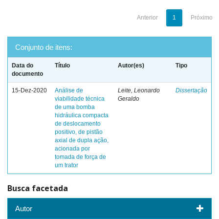
Anterior
1
Próximo
Conjunto de itens:
Data do
Título
Autor(es)
Tipo
documento
15-Dez-2020
Análise de
Leite, Leonardo
Dissertação
viabilidade técnica
Geraldo
de uma bomba
hidráulica compacta
de deslocamento
positivo, de pistão
axial de dupla ação,
acionada por
tomada de força de
um trator
Busca facetada
Autor