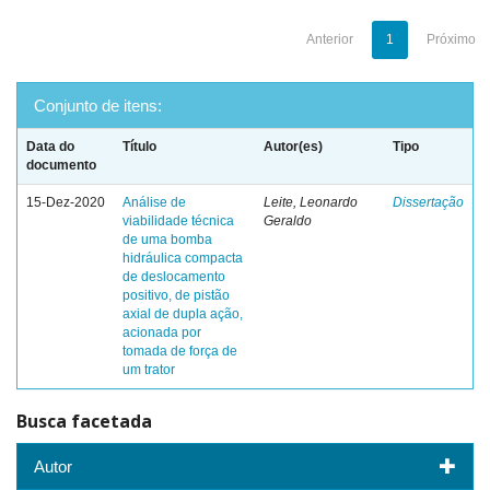
Anterior
1
Próximo
Conjunto de itens:
Data do
Título
Autor(es)
Tipo
documento
15-Dez-2020
Análise de
Leite, Leonardo
Dissertação
viabilidade técnica
Geraldo
de uma bomba
hidráulica compacta
de deslocamento
positivo, de pistão
axial de dupla ação,
acionada por
tomada de força de
um trator
Busca facetada
Autor