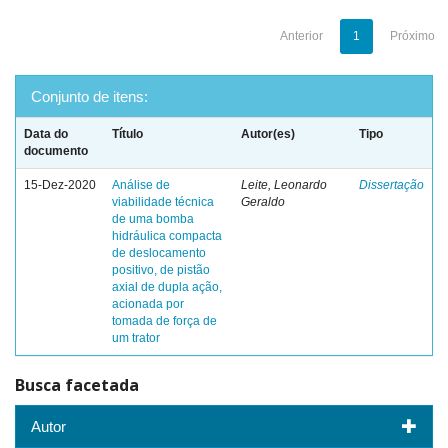
Anterior
1
Próximo
Conjunto de itens:
Data do
Título
Autor(es)
Tipo
documento
15-Dez-2020
Análise de
Leite, Leonardo
Dissertação
viabilidade técnica
Geraldo
de uma bomba
hidráulica compacta
de deslocamento
positivo, de pistão
axial de dupla ação,
acionada por
tomada de força de
um trator
Busca facetada
Autor