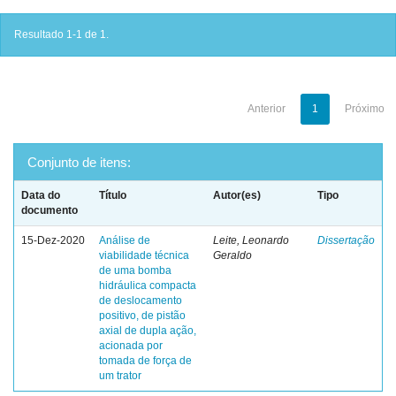
Resultado 1-1 de 1.
Anterior
1
Próximo
Conjunto de itens:
Data do
Título
Autor(es)
Tipo
documento
15-Dez-2020
Análise de
Leite, Leonardo
Dissertação
viabilidade técnica
Geraldo
de uma bomba
hidráulica compacta
de deslocamento
positivo, de pistão
axial de dupla ação,
acionada por
tomada de força de
um trator