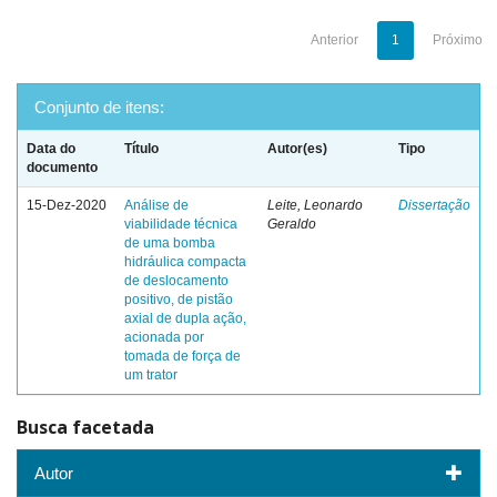
Anterior
1
Próximo
Conjunto de itens:
Data do
Título
Autor(es)
Tipo
documento
15-Dez-2020
Análise de
Leite, Leonardo
Dissertação
viabilidade técnica
Geraldo
de uma bomba
hidráulica compacta
de deslocamento
positivo, de pistão
axial de dupla ação,
acionada por
tomada de força de
um trator
Busca facetada
Autor