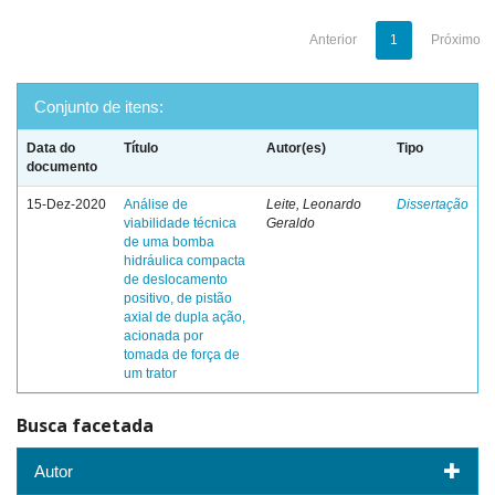
Anterior
1
Próximo
Conjunto de itens:
Data do
Título
Autor(es)
Tipo
documento
15-Dez-2020
Análise de
Leite, Leonardo
Dissertação
viabilidade técnica
Geraldo
de uma bomba
hidráulica compacta
de deslocamento
positivo, de pistão
axial de dupla ação,
acionada por
tomada de força de
um trator
Busca facetada
Autor