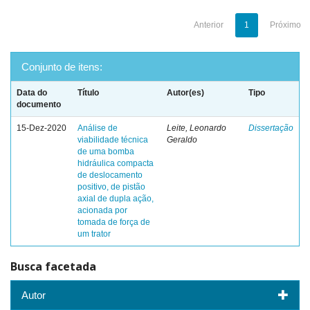
Anterior
1
Próximo
Conjunto de itens:
Data do
Título
Autor(es)
Tipo
documento
15-Dez-2020
Análise de
Leite, Leonardo
Dissertação
viabilidade técnica
Geraldo
de uma bomba
hidráulica compacta
de deslocamento
positivo, de pistão
axial de dupla ação,
acionada por
tomada de força de
um trator
Busca facetada
Autor