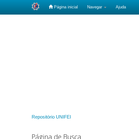
Página inicial
Navegar
Ajuda
Skip
navigation
Repositório UNIFEI
Página de Busca