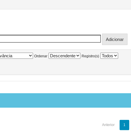
Ordenar
Registro(s)
Anterior
1