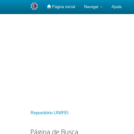
Página inicial
Navegar
Ajuda
Skip
navigation
Repositório UNIFEI
Página de Busca