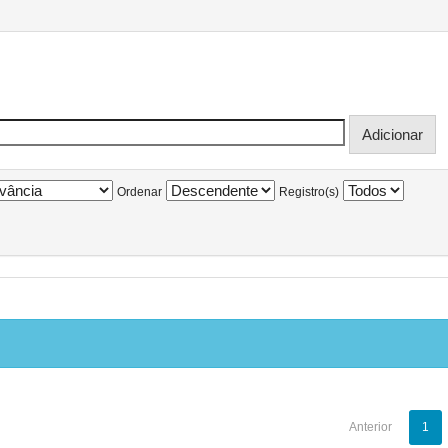
Ordenar
Registro(s)
Anterior
1