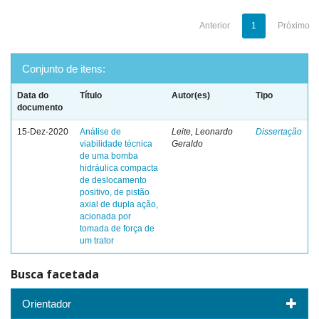
Anterior
1
Próximo
Conjunto de itens:
Data do
Título
Autor(es)
Tipo
documento
15-Dez-2020
Análise de
Leite, Leonardo
Dissertação
viabilidade técnica
Geraldo
de uma bomba
hidráulica compacta
de deslocamento
positivo, de pistão
axial de dupla ação,
acionada por
tomada de força de
um trator
Busca facetada
Orientador