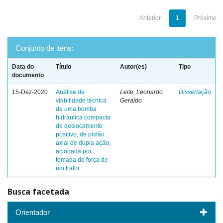
Anterior
1
Próximo
Conjunto de itens:
Data do
Título
Autor(es)
Tipo
documento
15-Dez-2020
Análise de
Leite, Leonardo
Dissertação
viabilidade técnica
Geraldo
de uma bomba
hidráulica compacta
de deslocamento
positivo, de pistão
axial de dupla ação,
acionada por
tomada de força de
um trator
Busca facetada
Orientador