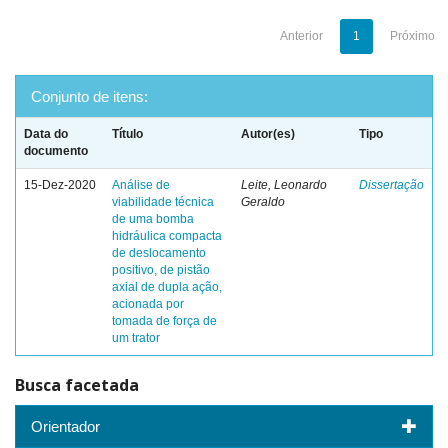
Anterior
1
Próximo
Conjunto de itens:
Data do
Título
Autor(es)
Tipo
documento
15-Dez-2020
Análise de
Leite, Leonardo
Dissertação
viabilidade técnica
Geraldo
de uma bomba
hidráulica compacta
de deslocamento
positivo, de pistão
axial de dupla ação,
acionada por
tomada de força de
um trator
Busca facetada
Orientador