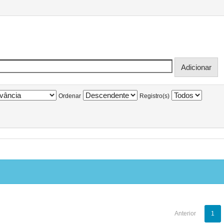
Ordenar
Registro(s)
Anterior
1