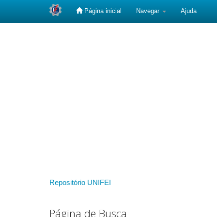
Página inicial
Navegar
Ajuda
Skip
navigation
Repositório UNIFEI
Página de Busca