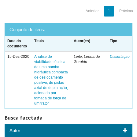
Anterior
1
Próximo
Conjunto de itens:
Data do
Título
Autor(es)
Tipo
documento
15-Dez-2020
Análise de
Leite, Leonardo
Dissertação
viabilidade técnica
Geraldo
de uma bomba
hidráulica compacta
de deslocamento
positivo, de pistão
axial de dupla ação,
acionada por
tomada de força de
um trator
Busca facetada
Autor