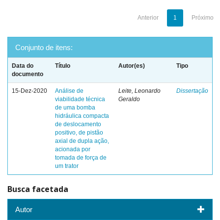
Anterior
1
Próximo
Conjunto de itens:
Data do
Título
Autor(es)
Tipo
documento
15-Dez-2020
Análise de
Leite, Leonardo
Dissertação
viabilidade técnica
Geraldo
de uma bomba
hidráulica compacta
de deslocamento
positivo, de pistão
axial de dupla ação,
acionada por
tomada de força de
um trator
Busca facetada
Autor