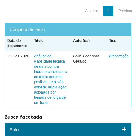
Anterior
1
Próximo
Conjunto de itens:
Data do
Título
Autor(es)
Tipo
documento
15-Dez-2020
Análise de
Leite, Leonardo
Dissertação
viabilidade técnica
Geraldo
de uma bomba
hidráulica compacta
de deslocamento
positivo, de pistão
axial de dupla ação,
acionada por
tomada de força de
um trator
Busca facetada
Autor