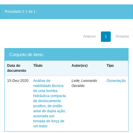
Resultado 1-1 de 1.
Anterior
1
Próximo
Conjunto de itens:
Data do
Título
Autor(es)
Tipo
documento
15-Dez-2020
Análise de
Leite, Leonardo
Dissertação
viabilidade técnica
Geraldo
de uma bomba
hidráulica compacta
de deslocamento
positivo, de pistão
axial de dupla ação,
acionada por
tomada de força de
um trator