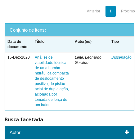
Anterior
1
Próximo
Conjunto de itens:
Data do
Título
Autor(es)
Tipo
documento
15-Dez-2020
Análise de
Leite, Leonardo
Dissertação
viabilidade técnica
Geraldo
de uma bomba
hidráulica compacta
de deslocamento
positivo, de pistão
axial de dupla ação,
acionada por
tomada de força de
um trator
Busca facetada
Autor