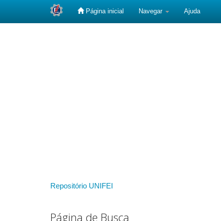
Página inicial
Navegar
Ajuda
Skip
navigation
Repositório UNIFEI
Página de Busca