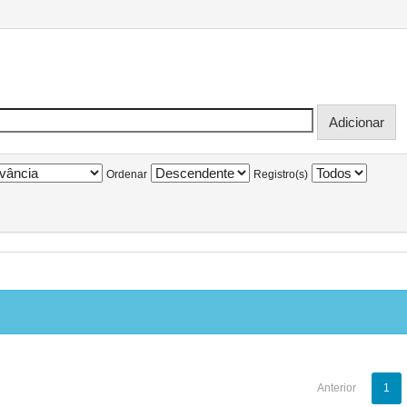
Ordenar
Registro(s)
Anterior
1