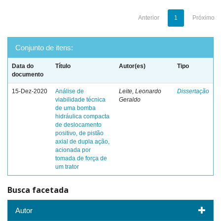
Anterior
1
Próximo
Conjunto de itens:
Data do
Título
Autor(es)
Tipo
documento
15-Dez-2020
Análise de
Leite, Leonardo
Dissertação
viabilidade técnica
Geraldo
de uma bomba
hidráulica compacta
de deslocamento
positivo, de pistão
axial de dupla ação,
acionada por
tomada de força de
um trator
Busca facetada
Autor