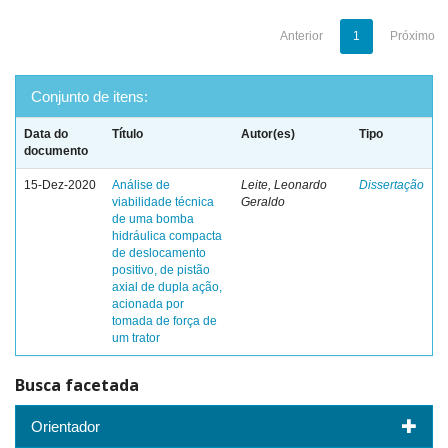
Anterior
1
Próximo
Conjunto de itens:
Data do
Título
Autor(es)
Tipo
documento
15-Dez-2020
Análise de
Leite, Leonardo
Dissertação
viabilidade técnica
Geraldo
de uma bomba
hidráulica compacta
de deslocamento
positivo, de pistão
axial de dupla ação,
acionada por
tomada de força de
um trator
Busca facetada
Orientador