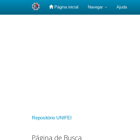
Página inicial
Navegar
Ajuda
Skip
navigation
Repositório UNIFEI
Página de Busca