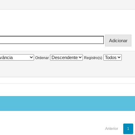
Ordenar
Registro(s)
Anterior
1